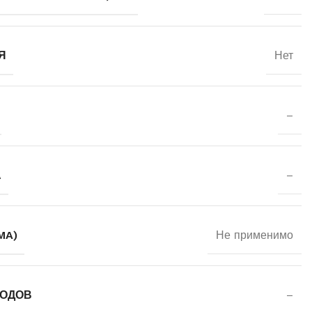
Я
Нет
–
А
–
MA)
Не применимо
ИОДОВ
–