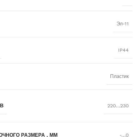
Эл-11
IP44
Пластик
 В
220…230
ЧНОГО РАЗМЕРА , ММ
-…0