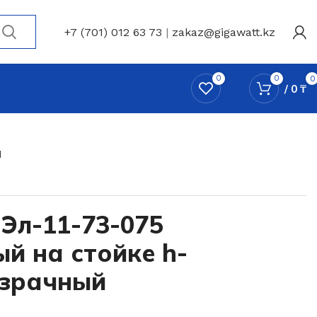
+7 (701) 012 63 73
|
zakaz@gigawatt.kz
0
0
0
/
0
₸
M
Эл-11-73-075
ый на стойке h-
озрачный