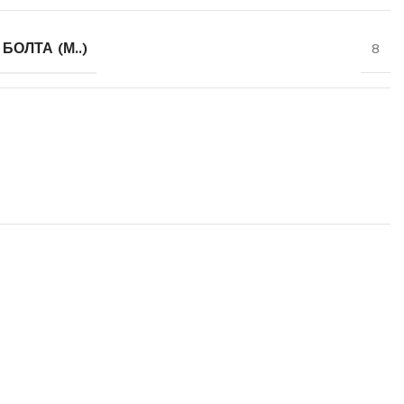
ОЛТА (М..)
8