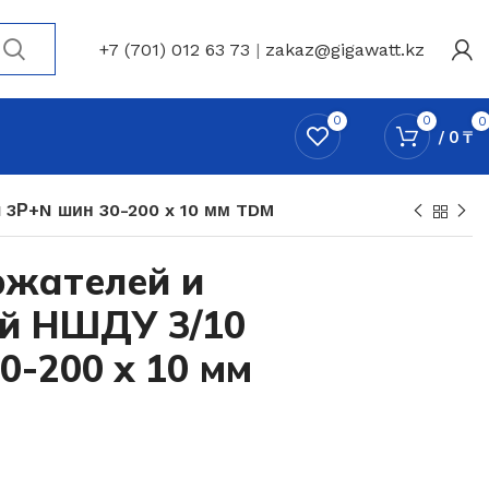
+7 (701) 012 63 73
|
zakaz@gigawatt.kz
0
0
0
/
0
₸
 3Р+N шин 30-200 x 10 мм TDM
ржателей и
й НШДУ 3/10
0-200 x 10 мм