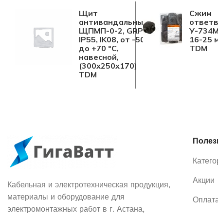
Щит
Сжим
антивандальный,
ответ
ЩПМП-0-2, GRP,
У-734М 
IP55, IK08, от -50
16-25 м
до +70 °С,
TDM
навесной,
(300х250х170)
TDM
Полез
Катего
Акции
Кабельная и электротехническая продукция,
материалы и оборудование для
Оплата
электромонтажных работ в г. Астана,