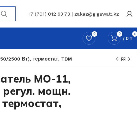
+7 (701) 012 63 73
|
zakaz@gigawatt.kz
0
0
0
/
0
₸
650/2500 Вт), термостат, TDM
атель МО-11,
, регул. мощн.
, термостат,