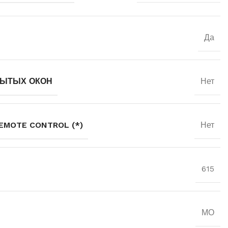
Да
РЫТЫХ ОКОН
Нет
EMOTE CONTROL (*)
Нет
615
МО